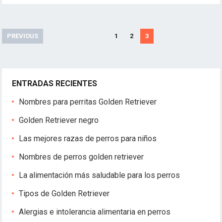
N
PREVIOUS
1
2
3
a
v
e
ENTRADAS RECIENTES
g
a
Nombres para perritas Golden Retriever
c
Golden Retriever negro
i
ó
Las mejores razas de perros para niños
n
Nombres de perros golden retriever
d
e
La alimentación más saludable para los perros
e
Tipos de Golden Retriever
n
t
Alergias e intolerancia alimentaria en perros
r