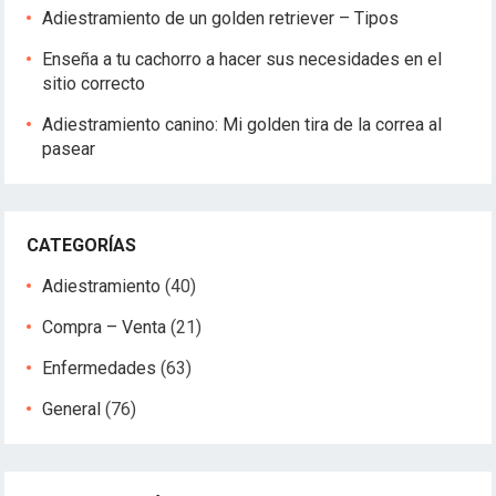
Adiestramiento de un golden retriever – Tipos
a
d
Enseña a tu cachorro a hacer sus necesidades en el
a
sitio correcto
s
Adiestramiento canino: Mi golden tira de la correa al
pasear
CATEGORÍAS
Adiestramiento
(40)
Compra – Venta
(21)
Enfermedades
(63)
General
(76)